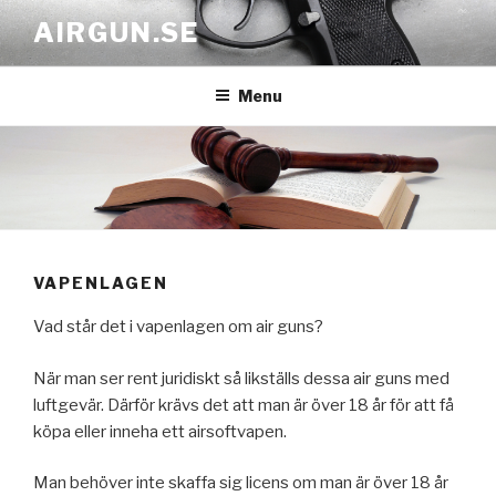
Skip
AIRGUN.SE
to
content
Menu
VAPENLAGEN
Vad står det i vapenlagen om air guns?
När man ser rent juridiskt så likställs dessa air guns med
luftgevär. Därför krävs det att man är över 18 år för att få
köpa eller inneha ett airsoftvapen.
Man behöver inte skaffa sig licens om man är över 18 år